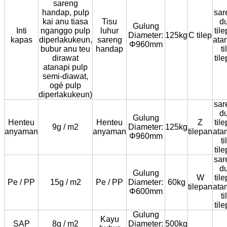
sareng
handap, pulp
sar
kai anu tiasa
Tisu
d
Gulung
Inti
nganggo pulp
luhur
til
Diameter:
125kg
C tilep
kapas
diperlakukeun,
sareng
ata
Φ960mm
bubur anu teu
handap
ti
dirawat
til
atanapi pulp
semi-diawat,
ogé pulp
diperlakukeun)
sar
d
Gulung
Henteu
Henteu
Z
til
9g / m2
Diameter:
125kg
anyaman
anyaman
tilepan
ata
Φ960mm
ti
til
sar
d
Gulung
W
til
Pe / PP
15g / m2
Pe / PP
Diameter:
60kg
tilepan
ata
Φ600mm
ti
til
Gulung
Kayu
SAP
8g / m2
Diameter:
500kg