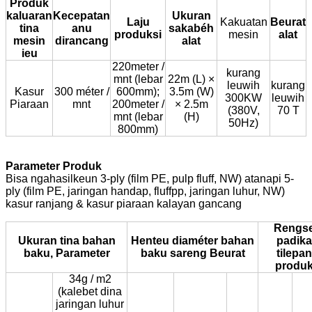
Produk
kaluaran
Kecepatan
Ukuran
Laju
Kakuatan
Beurat
tina
anu
sakabéh
produksi
mesin
alat
mesin
dirancang
alat
ieu
220meter /
kurang
mnt (lebar
22m (L) ×
leuwih
kurang
Kasur
300 méter /
600mm);
3.5m (W)
300KW
leuwih
Piaraan
mnt
200meter /
× 2.5m
(380V,
70 T
mnt (lebar
(H)
50Hz)
800mm)
Parameter Produk
Bisa ngahasilkeun 3-ply (film PE, pulp fluff, NW) atanapi 5-
ply (film PE, jaringan handap, fluffpp, jaringan luhur, NW)
kasur ranjang & kasur piaraan kalayan gancang
Rengs
Ukuran tina bahan
Henteu diaméter bahan
padika
baku, Parameter
baku sareng Beurat
tilepan
produ
34g / m2
(kalebet dina
jaringan luhur