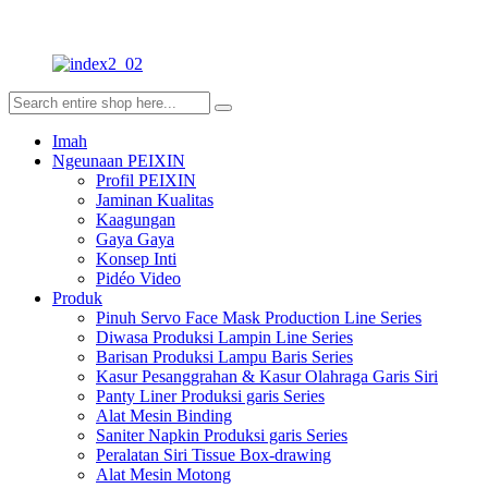
Imah
Ngeunaan PEIXIN
Profil PEIXIN
Jaminan Kualitas
Kaagungan
Gaya Gaya
Konsep Inti
Pidéo Video
Produk
Pinuh Servo Face Mask Production Line Series
Diwasa Produksi Lampin Line Series
Barisan Produksi Lampu Baris Series
Kasur Pesanggrahan & Kasur Olahraga Garis Siri
Panty Liner Produksi garis Series
Alat Mesin Binding
Saniter Napkin Produksi garis Series
Peralatan Siri Tissue Box-drawing
Alat Mesin Motong