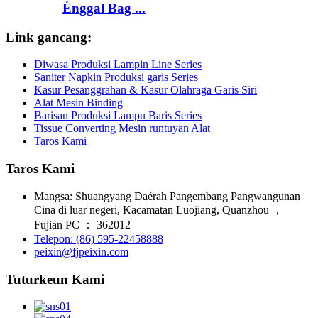
Énggal Bag ...
Link gancang:
Diwasa Produksi Lampin Line Series
Saniter Napkin Produksi garis Series
Kasur Pesanggrahan & Kasur Olahraga Garis Siri
Alat Mesin Binding
Barisan Produksi Lampu Baris Series
Tissue Converting Mesin runtuyan Alat
Taros Kami
Taros Kami
Mangsa: Shuangyang Daérah Pangembang Pangwangunan
Cina di luar negeri, Kacamatan Luojiang, Quanzhou ，
Fujian PC ： 362012
Telepon: (86) 595-22458888
peixin@fjpeixin.com
Tuturkeun Kami