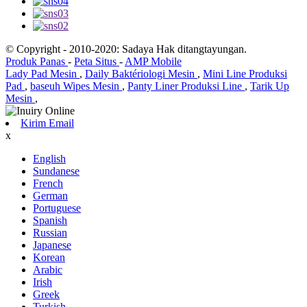
© Copyright - 2010-2020: Sadaya Hak ditangtayungan.
Produk Panas
-
Peta Situs
-
AMP Mobile
Lady Pad Mesin
,
Daily Baktériologi Mesin
,
Mini Line Produksi
Pad
,
baseuh Wipes Mesin
,
Panty Liner Produksi Line
,
Tarik Up
Mesin
,
Kirim Email
x
English
Sundanese
French
German
Portuguese
Spanish
Russian
Japanese
Korean
Arabic
Irish
Greek
Turkish