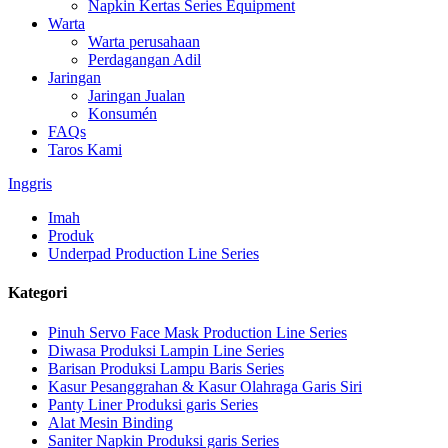
Napkin Kertas Series Equipment
Warta
Warta perusahaan
Perdagangan Adil
Jaringan
Jaringan Jualan
Konsumén
FAQs
Taros Kami
Inggris
Imah
Produk
Underpad Production Line Series
Kategori
Pinuh Servo Face Mask Production Line Series
Diwasa Produksi Lampin Line Series
Barisan Produksi Lampu Baris Series
Kasur Pesanggrahan & Kasur Olahraga Garis Siri
Panty Liner Produksi garis Series
Alat Mesin Binding
Saniter Napkin Produksi garis Series