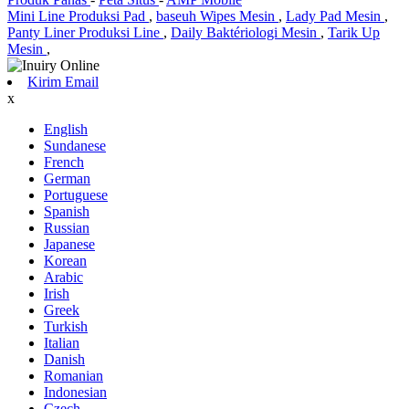
Mini Line Produksi Pad
,
baseuh Wipes Mesin
,
Lady Pad Mesin
,
Panty Liner Produksi Line
,
Daily Baktériologi Mesin
,
Tarik Up
Mesin
,
Kirim Email
x
English
Sundanese
French
German
Portuguese
Spanish
Russian
Japanese
Korean
Arabic
Irish
Greek
Turkish
Italian
Danish
Romanian
Indonesian
Czech