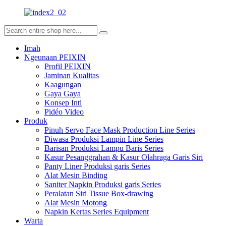
Imah
Ngeunaan PEIXIN
Profil PEIXIN
Jaminan Kualitas
Kaagungan
Gaya Gaya
Konsep Inti
Pidéo Video
Produk
Pinuh Servo Face Mask Production Line Series
Diwasa Produksi Lampin Line Series
Barisan Produksi Lampu Baris Series
Kasur Pesanggrahan & Kasur Olahraga Garis Siri
Panty Liner Produksi garis Series
Alat Mesin Binding
Saniter Napkin Produksi garis Series
Peralatan Siri Tissue Box-drawing
Alat Mesin Motong
Napkin Kertas Series Equipment
Warta