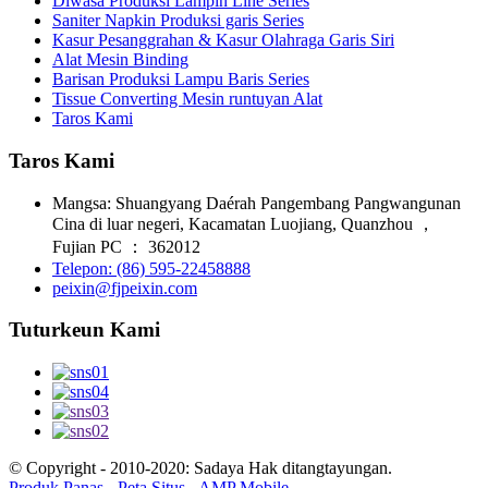
Diwasa Produksi Lampin Line Series
Saniter Napkin Produksi garis Series
Kasur Pesanggrahan & Kasur Olahraga Garis Siri
Alat Mesin Binding
Barisan Produksi Lampu Baris Series
Tissue Converting Mesin runtuyan Alat
Taros Kami
Taros Kami
Mangsa: Shuangyang Daérah Pangembang Pangwangunan
Cina di luar negeri, Kacamatan Luojiang, Quanzhou ，
Fujian PC ： 362012
Telepon: (86) 595-22458888
peixin@fjpeixin.com
Tuturkeun Kami
© Copyright - 2010-2020: Sadaya Hak ditangtayungan.
Produk Panas
-
Peta Situs
-
AMP Mobile