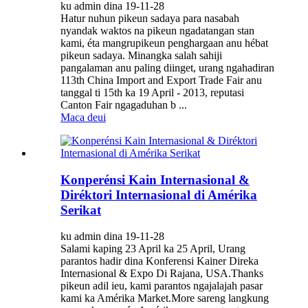
ku admin dina 19-11-28
Hatur nuhun pikeun sadaya para nasabah
nyandak waktos na pikeun ngadatangan stan
kami, éta mangrupikeun penghargaan anu hébat
pikeun sadaya. Minangka salah sahiji
pangalaman anu paling diinget, urang ngahadiran
113th China Import and Export Trade Fair anu
tanggal ti 15th ka 19 April - 2013, reputasi
Canton Fair ngagaduhan b ...
Maca deui
Konperénsi Kain Internasional &
Diréktori Internasional di Amérika
Serikat
ku admin dina 19-11-28
Salami kaping 23 April ka 25 April, Urang
parantos hadir dina Konferensi Kainer Direka
Internasional & Expo Di Rajana, USA.Thanks
pikeun adil ieu, kami parantos ngajalajah pasar
kami ka Amérika Market.More sareng langkung