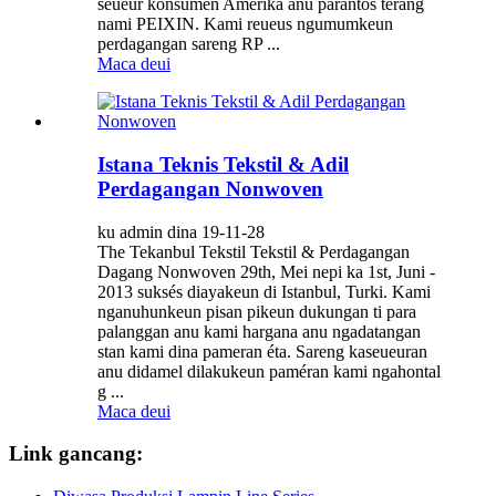
seueur konsumén Amérika anu parantos terang
nami PEIXIN. Kami reueus ngumumkeun
perdagangan sareng RP ...
Maca deui
Istana Teknis Tekstil & Adil
Perdagangan Nonwoven
ku admin dina 19-11-28
The Tekanbul Tekstil Tekstil & Perdagangan
Dagang Nonwoven 29th, Mei nepi ka 1st, Juni -
2013 suksés diayakeun di Istanbul, Turki. Kami
nganuhunkeun pisan pikeun dukungan ti para
palanggan anu kami hargana anu ngadatangan
stan kami dina pameran éta. Sareng kaseueuran
anu didamel dilakukeun paméran kami ngahontal
g ...
Maca deui
Link gancang: