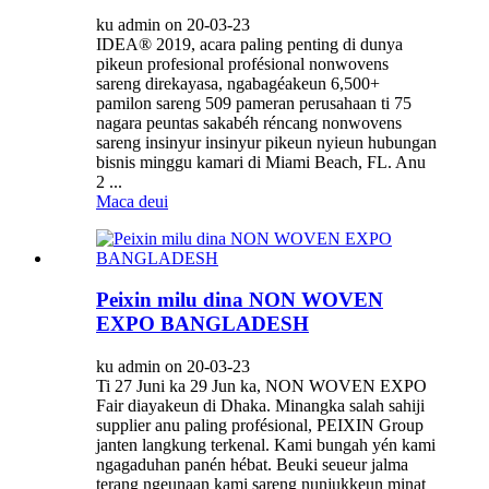
ku admin on 20-03-23
IDEA® 2019, acara paling penting di dunya
pikeun profesional profésional nonwovens
sareng direkayasa, ngabagéakeun 6,500+
pamilon sareng 509 pameran perusahaan ti 75
nagara peuntas sakabéh réncang nonwovens
sareng insinyur insinyur pikeun nyieun hubungan
bisnis minggu kamari di Miami Beach, FL. Anu
2 ...
Maca deui
Peixin milu dina NON WOVEN
EXPO BANGLADESH
ku admin on 20-03-23
Ti 27 Juni ka 29 Jun ka, NON WOVEN EXPO
Fair diayakeun di Dhaka. Minangka salah sahiji
supplier anu paling profésional, PEIXIN Group
janten langkung terkenal. Kami bungah yén kami
ngagaduhan panén hébat. Beuki seueur jalma
terang ngeunaan kami sareng nunjukkeun minat