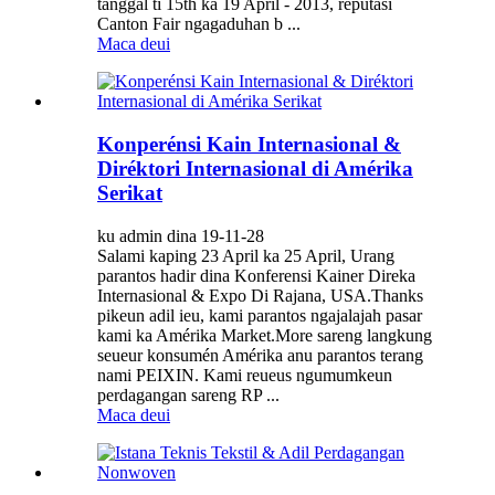
tanggal ti 15th ka 19 April - 2013, reputasi
Canton Fair ngagaduhan b ...
Maca deui
Konperénsi Kain Internasional &
Diréktori Internasional di Amérika
Serikat
ku admin dina 19-11-28
Salami kaping 23 April ka 25 April, Urang
parantos hadir dina Konferensi Kainer Direka
Internasional & Expo Di Rajana, USA.Thanks
pikeun adil ieu, kami parantos ngajalajah pasar
kami ka Amérika Market.More sareng langkung
seueur konsumén Amérika anu parantos terang
nami PEIXIN. Kami reueus ngumumkeun
perdagangan sareng RP ...
Maca deui