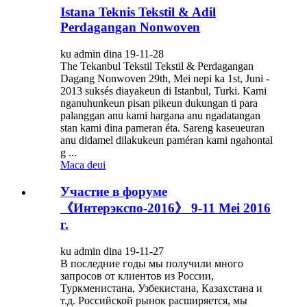
Istana Teknis Tekstil & Adil
Perdagangan Nonwoven
ku admin dina 19-11-28
The Tekanbul Tekstil Tekstil & Perdagangan
Dagang Nonwoven 29th, Mei nepi ka 1st, Juni -
2013 suksés diayakeun di Istanbul, Turki. Kami
nganuhunkeun pisan pikeun dukungan ti para
palanggan anu kami hargana anu ngadatangan
stan kami dina pameran éta. Sareng kaseueuran
anu didamel dilakukeun paméran kami ngahontal
g ...
Maca deui
Участие в форуме
《Интерэкспо-2016》 9-11 Mei 2016
г.
ku admin dina 19-11-27
В последние годы мы получили много
запросов от клиентов из России,
Туркменистана, Узбекистана, Казахстана и
т.д. Российской рынок расширяется, мы