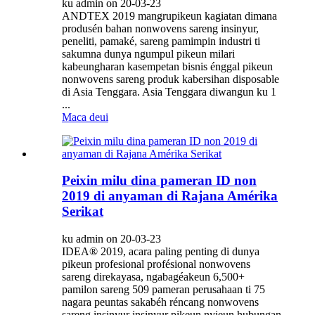
ku admin on 20-03-23
ANDTEX 2019 mangrupikeun kagiatan dimana
produsén bahan nonwovens sareng insinyur,
peneliti, pamaké, sareng pamimpin industri ti
sakumna dunya ngumpul pikeun milari
kabeungharan kasempetan bisnis énggal pikeun
nonwovens sareng produk kabersihan disposable
di Asia Tenggara. Asia Tenggara diwangun ku 1
...
Maca deui
Peixin milu dina pameran ID non
2019 di anyaman di Rajana Amérika
Serikat
ku admin on 20-03-23
IDEA® 2019, acara paling penting di dunya
pikeun profesional profésional nonwovens
sareng direkayasa, ngabagéakeun 6,500+
pamilon sareng 509 pameran perusahaan ti 75
nagara peuntas sakabéh réncang nonwovens
sareng insinyur insinyur pikeun nyieun hubungan