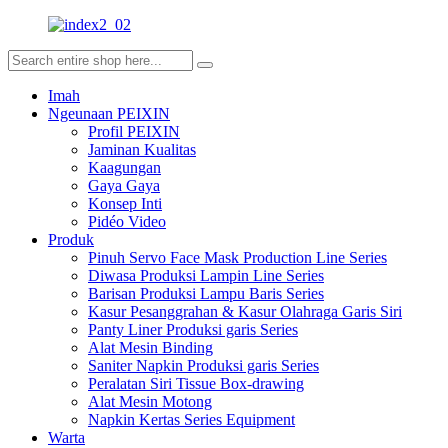
Imah
Ngeunaan PEIXIN
Profil PEIXIN
Jaminan Kualitas
Kaagungan
Gaya Gaya
Konsep Inti
Pidéo Video
Produk
Pinuh Servo Face Mask Production Line Series
Diwasa Produksi Lampin Line Series
Barisan Produksi Lampu Baris Series
Kasur Pesanggrahan & Kasur Olahraga Garis Siri
Panty Liner Produksi garis Series
Alat Mesin Binding
Saniter Napkin Produksi garis Series
Peralatan Siri Tissue Box-drawing
Alat Mesin Motong
Napkin Kertas Series Equipment
Warta