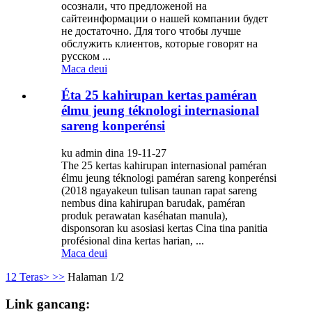
осознали, что предложеной на
сайтеинформации о нашей компании будет
не достаточно. Для того чтобы лучше
обслужить клиентов, которые говорят на
русском ...
Maca deui
Éta 25 kahirupan kertas paméran
élmu jeung téknologi internasional
sareng konperénsi
ku admin dina 19-11-27
The 25 kertas kahirupan internasional paméran
élmu jeung téknologi paméran sareng konperénsi
(2018 ngayakeun tulisan taunan rapat sareng
nembus dina kahirupan barudak, paméran
produk perawatan kaséhatan manula),
disponsoran ku asosiasi kertas Cina tina panitia
profésional dina kertas harian, ...
Maca deui
1
2
Teras>
>>
Halaman 1/2
Link gancang: