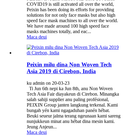
COVID19 is still activated all over the world,
Peixin has been doing its efforts for providing
solutions for not only face masks but also high
speed face mask machines to all over the world.
We have made around 100 high speed face
masks machines totally, and eac...
Maca deui
Peixin milu dina Non Woven Tech
Asia 2019 di Cirebon, India
ku admin on 20-03-23
Ti Jun 6th nepi ka Jun 8th, anu Non Woven
Tech Asia Fair diayakeun di Cirebon. Minangka
salah sahiji supplier anu paling profésional,
PEIXIN Group janten langkung terkenal. Kami
bungah yén kami ngagaduhan panén hébat.
Beuki seueur jalma terang ngeunaan kami sareng
nunjukkeun minat anu hébat dina mesin kami.
Jeung Anjeun...
Maca deui