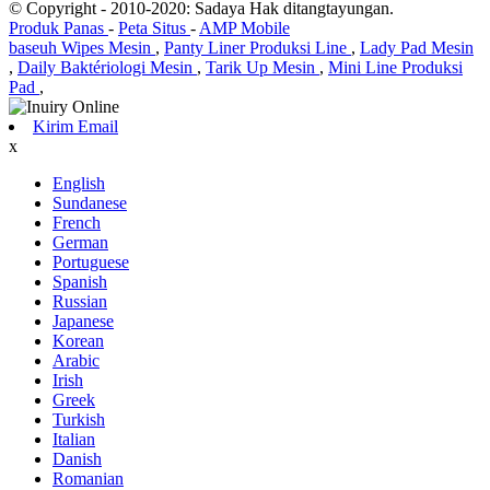
© Copyright - 2010-2020: Sadaya Hak ditangtayungan.
Produk Panas
-
Peta Situs
-
AMP Mobile
baseuh Wipes Mesin
,
Panty Liner Produksi Line
,
Lady Pad Mesin
,
Daily Baktériologi Mesin
,
Tarik Up Mesin
,
Mini Line Produksi
Pad
,
Kirim Email
x
English
Sundanese
French
German
Portuguese
Spanish
Russian
Japanese
Korean
Arabic
Irish
Greek
Turkish
Italian
Danish
Romanian