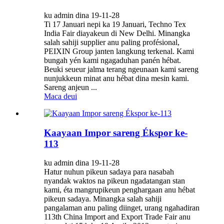
ku admin dina 19-11-28
Ti 17 Januari nepi ka 19 Januari, Techno Tex
India Fair diayakeun di New Delhi. Minangka
salah sahiji supplier anu paling profésional,
PEIXIN Group janten langkung terkenal. Kami
bungah yén kami ngagaduhan panén hébat.
Beuki seueur jalma terang ngeunaan kami sareng
nunjukkeun minat anu hébat dina mesin kami.
Sareng anjeun ...
Maca deui
Kaayaan Impor sareng Ékspor ke-
113
ku admin dina 19-11-28
Hatur nuhun pikeun sadaya para nasabah
nyandak waktos na pikeun ngadatangan stan
kami, éta mangrupikeun penghargaan anu hébat
pikeun sadaya. Minangka salah sahiji
pangalaman anu paling diinget, urang ngahadiran
113th China Import and Export Trade Fair anu