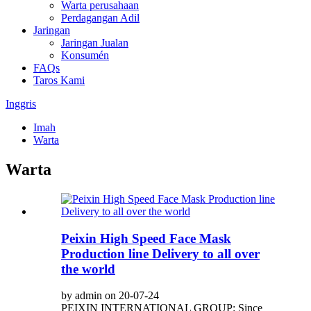
Warta perusahaan
Perdagangan Adil
Jaringan
Jaringan Jualan
Konsumén
FAQs
Taros Kami
Inggris
Imah
Warta
Warta
Peixin High Speed Face Mask
Production line Delivery to all over
the world
by admin on 20-07-24
PEIXIN INTERNATIONAL GROUP: Since