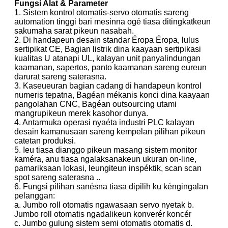
Fungsi Alat & Parameter
1. Sistem kontrol otomatis-servo otomatis sareng
automation tinggi bari mesinna ogé tiasa ditingkatkeun
sakumaha sarat pikeun nasabah.
2. Di handapeun desain standar Éropa Éropa, lulus
sertipikat CE, Bagian listrik dina kaayaan sertipikasi
kualitas U atanapi UL, kalayan unit panyalindungan
kaamanan, sapertos, panto kaamanan sareng eureun
darurat sareng saterasna.
3. Kaseueuran bagian cadang di handapeun kontrol
numeris tepatna, Bagéan mékanis konci dina kaayaan
pangolahan CNC, Bagéan outsourcing utami
mangrupikeun merek kasohor dunya.
4. Antarmuka operasi nyaéta industri PLC kalayan
desain kamanusaan sareng kempelan pilihan pikeun
catetan produksi.
5. Ieu tiasa dianggo pikeun masang sistem monitor
kaméra, anu tiasa ngalaksanakeun ukuran on-line,
pamariksaan lokasi, leungiteun inspéktik, scan scan
spot sareng saterasna ..
6. Fungsi pilihan sanésna tiasa dipilih ku kéngingalan
pelanggan:
a. Jumbo roll otomatis ngawasaan servo nyetak b.
Jumbo roll otomatis ngadalikeun konverér koncér
c. Jumbo gulung sistem semi otomatis otomatis d.