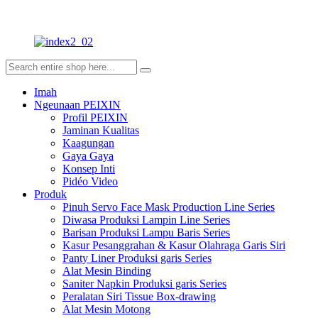
Imah
Ngeunaan PEIXIN
Profil PEIXIN
Jaminan Kualitas
Kaagungan
Gaya Gaya
Konsep Inti
Pidéo Video
Produk
Pinuh Servo Face Mask Production Line Series
Diwasa Produksi Lampin Line Series
Barisan Produksi Lampu Baris Series
Kasur Pesanggrahan & Kasur Olahraga Garis Siri
Panty Liner Produksi garis Series
Alat Mesin Binding
Saniter Napkin Produksi garis Series
Peralatan Siri Tissue Box-drawing
Alat Mesin Motong