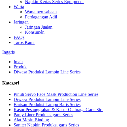
Napkin Kertas Series Equipment
Warta
Warta perusahaan
Perdagangan Adil
Jaringan
Jaringan Jualan
Konsumén
FAQs
Taros Kami
Inggris
Imah
Produk
Diwasa Produksi Lampin Line Series
Kategori
Pinuh Servo Face Mask Production Line Series
Diwasa Produksi Lampin Line Series
Barisan Produksi Lampu Baris Series
Kasur Pesanggrahan & Kasur Olahraga Garis Siri
Panty Liner Produksi garis Series
Alat Mesin Binding
Saniter Napkin Produksi garis Series