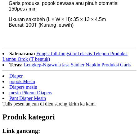
Garis produksi popok dewasa anu pinuh otomatis:
150pcs / min
Ukuran sakabéh (L × W × H): 35 × 13 × 4.5m
Beurat: 100T (Kurang leuwih)
Sateuacana:
Fungsi full-fungsi full elastis Telepon Produksi
Lampu Orok (T bentuk)
Teras:
Lengkep-Ngawula jasa Saniter Napkin Produksi Garis
Diaper
popok Mesin
Diapers mesin
mesin Pikeun Diapers
Pant Diaper Mesin
Tulis pesen anjeun di dieu sareng kirim ka kami
Produk kategori
Link gancang: