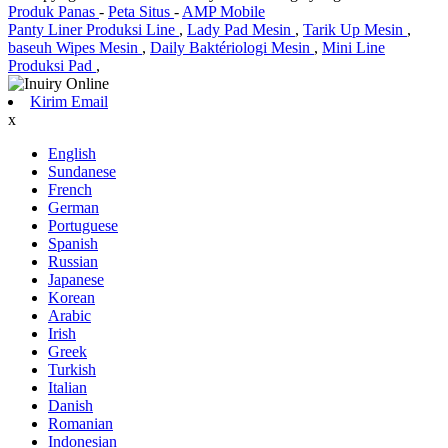
Produk Panas
-
Peta Situs
-
AMP Mobile
Panty Liner Produksi Line
,
Lady Pad Mesin
,
Tarik Up Mesin
,
baseuh Wipes Mesin
,
Daily Baktériologi Mesin
,
Mini Line
Produksi Pad
,
Kirim Email
x
English
Sundanese
French
German
Portuguese
Spanish
Russian
Japanese
Korean
Arabic
Irish
Greek
Turkish
Italian
Danish
Romanian
Indonesian