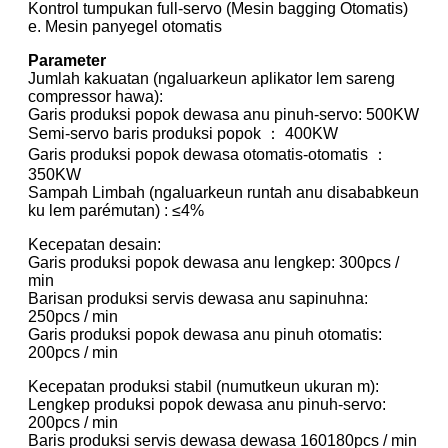
Kontrol tumpukan full-servo (Mesin bagging Otomatis)
e. Mesin panyegel otomatis
Parameter
Jumlah kakuatan (ngaluarkeun aplikator lem sareng
compressor hawa):
Garis produksi popok dewasa anu pinuh-servo: 500KW
Semi-servo baris produksi popok ： 400KW
Garis produksi popok dewasa otomatis-otomatis ：
350KW
Sampah Limbah (ngaluarkeun runtah anu disababkeun
ku lem parémutan) : ≤4%
Kecepatan desain:
Garis produksi popok dewasa anu lengkep: 300pcs /
min
Barisan produksi servis dewasa anu sapinuhna:
250pcs / min
Garis produksi popok dewasa anu pinuh otomatis:
200pcs / min
Kecepatan produksi stabil (numutkeun ukuran m):
Lengkep produksi popok dewasa anu pinuh-servo:
200pcs / min
Baris produksi servis dewasa dewasa 160180pcs / min